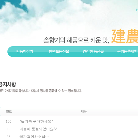
건농이야기
안면도농산물
건강한 농산물
우리농촌체험
"들기름 구매하세요"
100
마늘이 품절되었어요^^
99
쌀가격인하소식~~
98