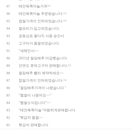
태안육쪽마늘가격^^
97
태안육쪽마늘 주문받습니다.^^
96
찹쌀가격이 인하되었습니다.^^
95
찰보리가 입고되었습니다.
94
공동상표 꽃다지 사용 승인서
93
고구마가 품절되었습니다.
92
"새해인사~~
91
2011년 절임배추 마감했습니다.
90
안면도 호박고구마 판매합니다.^^
89
절임배추 빨리 예약하세요~~
88
찹쌀가격이 인하되었습니다.^^
87
"절임배추가격이 나왔습니다."
86
"햅쌀이 나왔어요~~"
85
"햅쌀소식입니다"~~
84
"태안육쪽마늘"저렴하게판매합니다.
83
"햇감자 품절~~
82
햇감자 판매합니다.
81