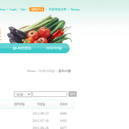
Home
Login
Join
장바구니
주문/배송조회
Sitemap
섬나라안면도
이야기마당
Home
>
이야기마당
>
공지사항
2012-08-23
6486
2012-07-18
6492
2012-06-26
6477